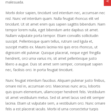
malesuada.
Morbi dolor sapien, tincidunt sed interdum nec, accumsan nec
nisl. Nunc vel interdum quam. Nulla feugiat rhoncus elit vel
tincidunt. Ut sit amet enim quis sapien sagittis bibendum. Nam
tempor lorem nulla, eget bibendum ante dapibus sit amet.
Nullam vulputate porta tempor. Etiam convallis sollicitudin
suscipit. Pellentesque quam tellus, rutrum sed ligula et,
suscipit mattis ex. Mauris lacinia nisi quis eros rhoncus, ut
dignissim elit pulvinar. Quisque placerat, neque eget fringilla
hendrerit, orci urna varius mi, sit amet pellentesque justo
libero a augue. Duis sit amet sem semper, consequat sapien
nec, facilisis orci. In porta feugiat tincidunt.
Nunc feugiat interdum faucibus. Aliquam pulvinar justo finibus,
ornare nisl in, accumsan orci. Maecenas nunc arcu, lobortis
quis ipsum elementum, ullamcorper hendrerit felis. Vestibulum
sit amet vestibulum metus. Sed sit amet lacus sed elit semper
lacinia. Etiam ut vulputate sem, a vestibulum orci. Nunc ornare
felis a est placerat iaculis. Morbi id urna consectetur turpis