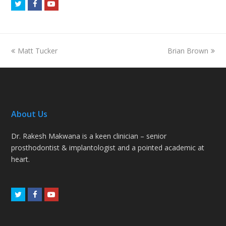
Twitter
Facebook
Youtube
previous
next
Matt Tucker
Brian Brown
post:
post:
About Us
Dr. Rakesh Makwana is a keen clinician – senior
prosthodontist & implantologist and a pointed academic at
heart.
Twitter
Facebook
Youtube